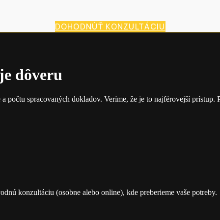
DOHODNÚŤ KONZULTÁCIU
je dôveru
e a počtu spracovaných dokladov. Veríme, že je to najférovejší prístup
odnú konzultáciu (osobne alebo online), kde preberieme vaše potreby.