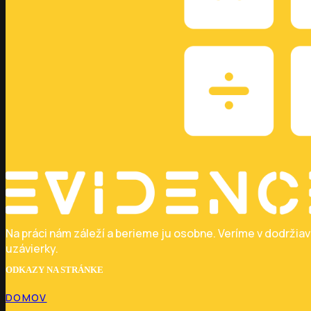
Na práci nám záleží a berieme ju osobne. Veríme v dodržia
uzávierky.
ODKAZY NA STRÁNKE
DOMOV