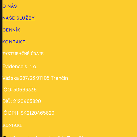
O NÁS
NAŠE SLUŽBY
CENNÍK
KONTAKT
FAKTURAČNÉ ÚDAJE
Evidence s. r. o.
Vážska 287/23 911 05 Trenčín
IČO: 50693336
DIČ: 2120465820
IČ DPH: SK2120465820
KONTAKT